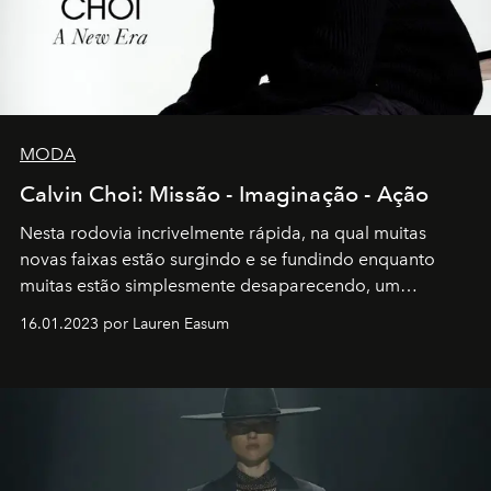
MODA
Calvin Choi: Missão - Imaginação - Ação
Nesta rodovia incrivelmente rápida, na qual muitas
novas faixas estão surgindo e se fundindo enquanto
muitas estão simplesmente desaparecendo, um
motorista está firmemente no controle de seu
16.01.2023 por Lauren Easum
transportador AMTD abrindo caminho para muitos
outros: Calvin Choi. Ele é um indivíduo eficaz, orientado
por propósitos, com um claro senso de missão na vida e
no mundo