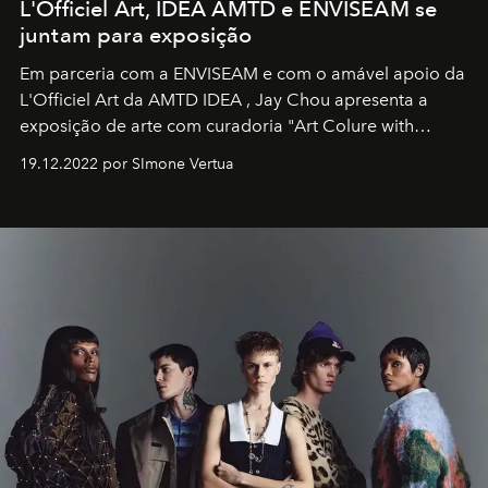
L'Officiel Art, IDEA AMTD e ENVISEAM se
juntam para exposição
Em parceria com a
ENVISEAM
e com o amável apoio da
L'Officiel Art
da
AMTD IDEA
,
Jay Chou
apresenta a
exposição de arte com curadoria "Art Colure with
Artistes" no icônico
Marina Bay Sands
de Cingapura.
19.12.2022 por SImone Vertua