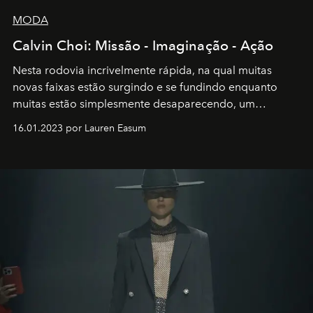
MODA
Calvin Choi: Missão - Imaginação - Ação
Nesta rodovia incrivelmente rápida, na qual muitas
novas faixas estão surgindo e se fundindo enquanto
muitas estão simplesmente desaparecendo, um
motorista está firmemente no controle de seu
16.01.2023 por Lauren Easum
transportador AMTD abrindo caminho para muitos
outros: Calvin Choi. Ele é um indivíduo eficaz, orientado
por propósitos, com um claro senso de missão na vida e
no mundo