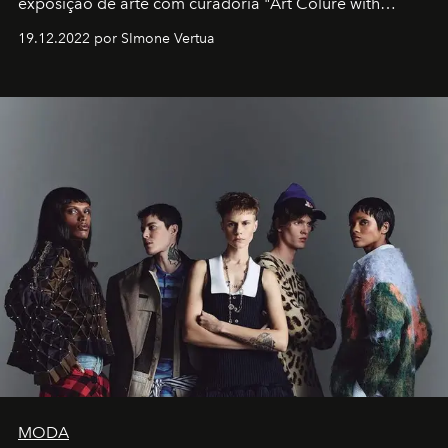
exposição de arte com curadoria "Art Colure with
Artistes" no icônico
Marina Bay Sands
de Cingapura.
19.12.2022 por SImone Vertua
MODA