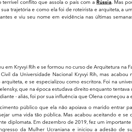
o terrível conflito que assola o país com a
Rússia
. Mas p
sua trajetória e como ela foi de roteirista e arquiteta, a 
tantes e viu seu nome em evidência nas últimas seman
u em Kryvyi Rih e se formou no curso de Arquitetura na 
Civil da Universidade Nacional Kryvyi Rih, mas acabou
arquiteta, e se especializou como escritora. Foi na univ
lensky, que na época estudava direito enquanto tentava 
ante - aliás, foi por sua influência que Olena começou a 
imento público que ela não apoiava o marido entrar par
ejar uma vida tão pública. Mas acabou aceitando e se
te diplomata. Em dezembro de 2019, fez um importante
ongresso da Mulher Ucraniana e iniciou a adesão de s