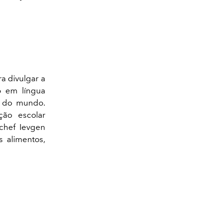
a divulgar a
o em língua
s do mundo.
ção escolar
chef Ievgen
s alimentos,