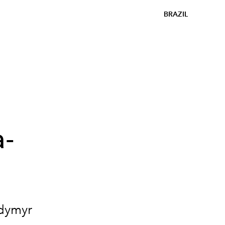
BRAZIL
a-
odymyr