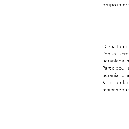
grupo inter
Olena també
língua ucr
ucraniana 
Participo
ucraniano 
Klopotenk
maior segur