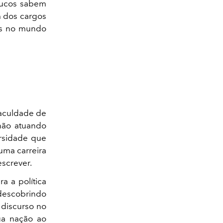
oucos sabem
um dos cargos
as no mundo
Faculdade de
 não atuando
ersidade que
uma carreira
escrever.
a a política
 descobrindo
 discurso no
ua nação ao