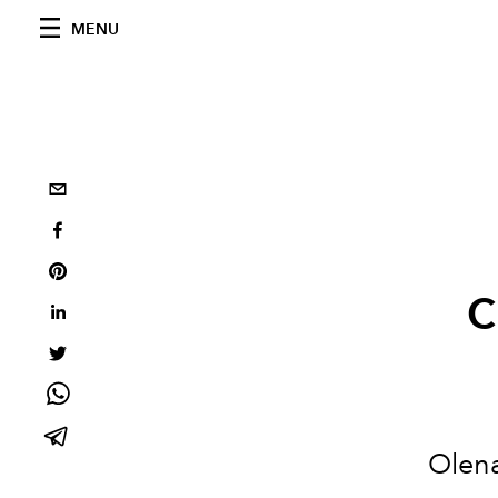
MENU
c
Olena