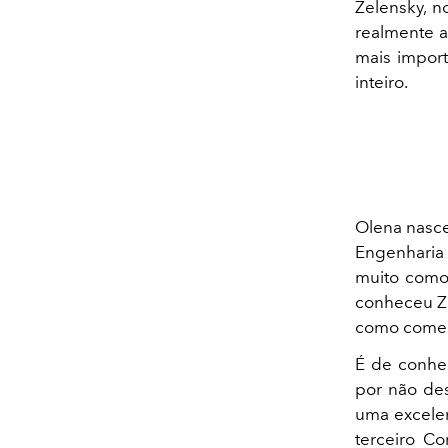
Zelensky, n
realmente a 
mais impor
inteiro.
Olena nasce
Engenharia 
muito como 
conheceu Ze
como comedi
É de conhec
por não des
uma excelen
terceiro C