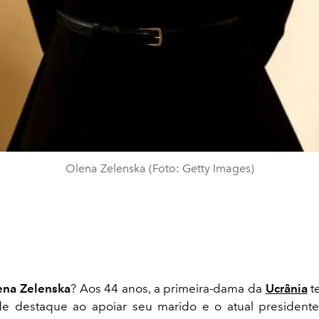
Olena Zelenska (Foto: Getty Images)
ena Zelenska
? Aos 44 anos, a primeira-dama da
Ucrânia
t
e destaque ao apoiar seu marido e o atual presidente