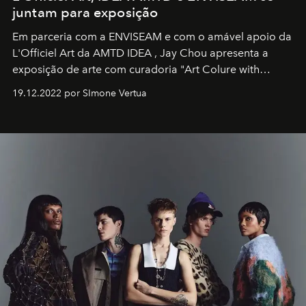
juntam para exposição
Em parceria com a
ENVISEAM
e com o amável apoio da
L'Officiel Art
da
AMTD IDEA
,
Jay Chou
apresenta a
exposição de arte com curadoria "Art Colure with
Artistes" no icônico
Marina Bay Sands
de Cingapura.
19.12.2022 por SImone Vertua