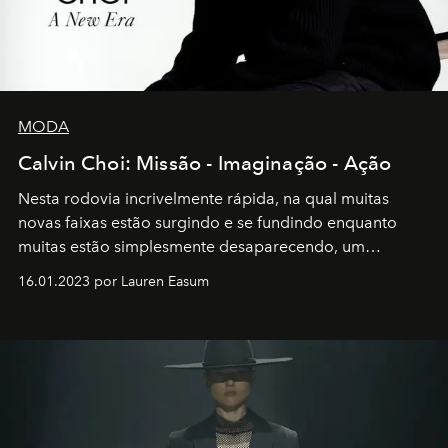
MODA
Calvin Choi: Missão - Imaginação - Ação
Nesta rodovia incrivelmente rápida, na qual muitas
novas faixas estão surgindo e se fundindo enquanto
muitas estão simplesmente desaparecendo, um
motorista está firmemente no controle de seu
16.01.2023 por Lauren Easum
transportador AMTD abrindo caminho para muitos
outros: Calvin Choi. Ele é um indivíduo eficaz, orientado
por propósitos, com um claro senso de missão na vida e
no mundo