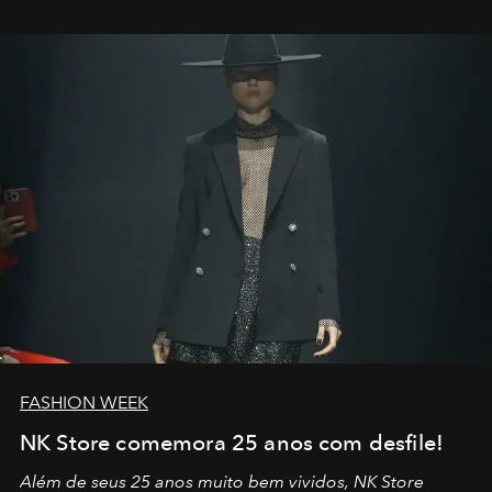
outros: Calvin Choi. Ele é um indivíduo eficaz, orientado
por propósitos, com um claro senso de missão na vida e
no mundo
FASHION WEEK
NK Store comemora 25 anos com desfile!
Além de seus 25 anos muito bem vividos, NK Store