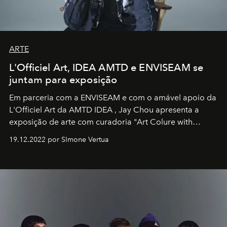
ARTE
L'Officiel Art, IDEA AMTD e ENVISEAM se
juntam para exposição
Em parceria com a
ENVISEAM
e com o amável apoio da
L'Officiel Art
da
AMTD IDEA
,
Jay Chou
apresenta a
exposição de arte com curadoria "Art Colure with
Artistes" no icônico
Marina Bay Sands
de Cingapura.
19.12.2022 por SImone Vertua