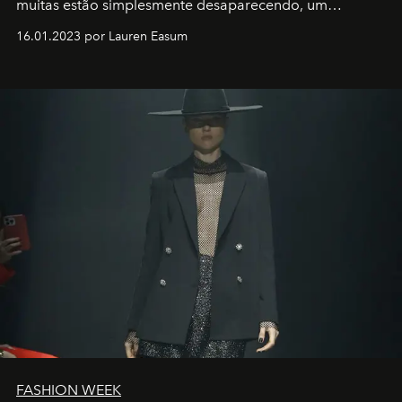
muitas estão simplesmente desaparecendo, um
motorista está firmemente no controle de seu
16.01.2023 por Lauren Easum
transportador AMTD abrindo caminho para muitos
outros: Calvin Choi. Ele é um indivíduo eficaz, orientado
por propósitos, com um claro senso de missão na vida e
no mundo
FASHION WEEK