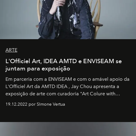
ARTE
L'Officiel Art, IDEA AMTD e ENVISEAM se
juntam para exposição
Em parceria com a
ENVISEAM
e com o amável apoio da
L'Officiel Art
da
AMTD IDEA
,
Jay Chou
apresenta a
exposição de arte com curadoria "Art Colure with
Artistes" no icônico
Marina Bay Sands
de Cingapura.
19.12.2022 por SImone Vertua