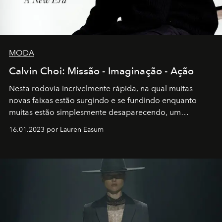
MODA
Calvin Choi: Missão - Imaginação - Ação
Nesta rodovia incrivelmente rápida, na qual muitas
novas faixas estão surgindo e se fundindo enquanto
muitas estão simplesmente desaparecendo, um
motorista está firmemente no controle de seu
16.01.2023 por Lauren Easum
transportador AMTD abrindo caminho para muitos
outros: Calvin Choi. Ele é um indivíduo eficaz, orientado
por propósitos, com um claro senso de missão na vida e
no mundo