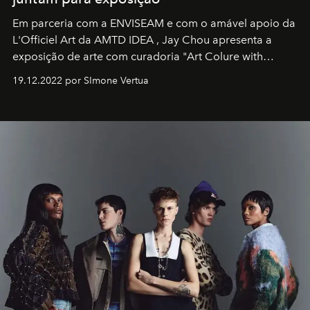
Em parceria com a
ENVISEAM
e com o amável apoio da
L'Officiel Art
da
AMTD IDEA
,
Jay Chou
apresenta a
exposição de arte com curadoria "Art Colure with
Artistes" no icônico
Marina Bay Sands
de Cingapura.
19.12.2022 por SImone Vertua