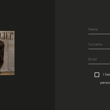
I he
person