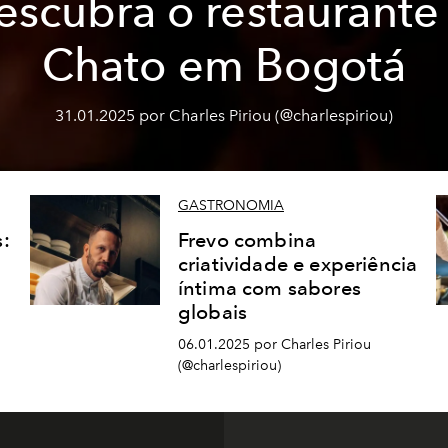
escubra o restaurante 
Chato em Bogotá
31.01.2025 por Charles Piriou (@charlespiriou)
GASTRONOMIA
:
Frevo combina
criatividade e experiência
íntima com sabores
globais
06.01.2025 por Charles Piriou
(@charlespiriou)