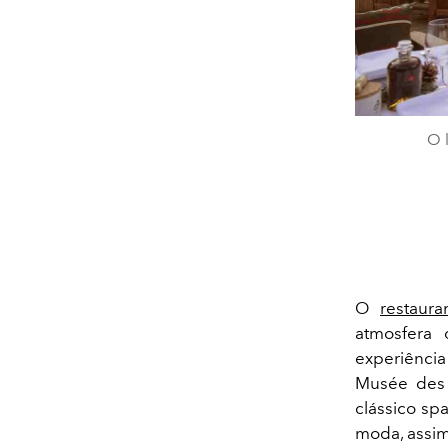
O 
O
restaura
atmosfera 
experiênci
Musée des A
clássico sp
moda, assim