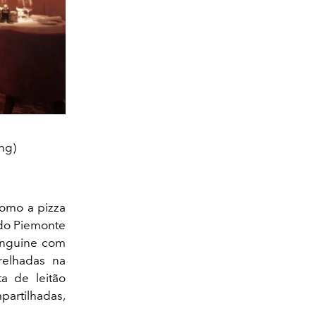
ng)
como a pizza
 do Piemonte
linguine com
grelhadas na
ta de leitão
artilhadas,
.