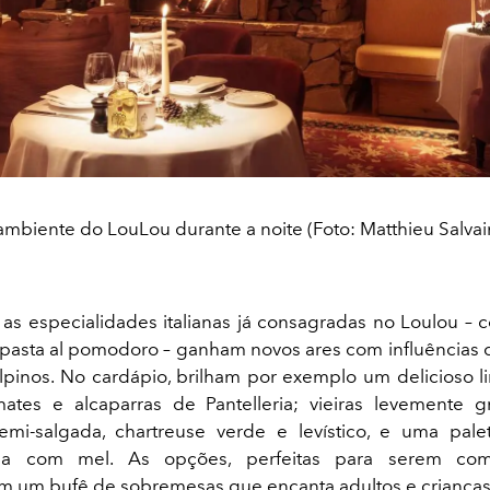
ambiente do LouLou durante a noite (Foto: Matthieu Salvai
 as especialidades italianas já consagradas no Loulou – 
a pasta al pomodoro – ganham novos ares com influências
lpinos. No cardápio, brilham por exemplo um delicioso 
mates e alcaparras de Pantelleria; vieiras levemente 
mi-salgada, chartreuse verde e levístico, e uma pale
da com mel. As opções, perfeitas para serem comp
 um bufê de sobremesas que encanta adultos e crianças