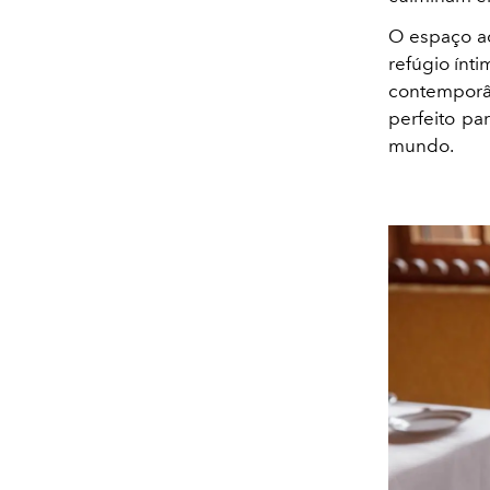
O espaço ac
refúgio ínt
contemporâ
perfeito pa
mundo.