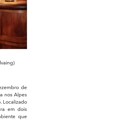
lvaing)
dezembro de
ta nos Alpes
. Localizado
bra em dois
mbiente que