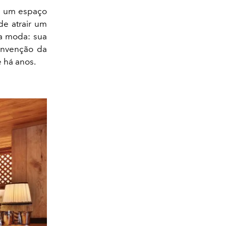
m um espaço
de atrair um
da moda: sua
invenção da
 há anos.