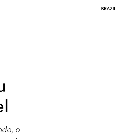
BRAZIL
u
el
ndo, o