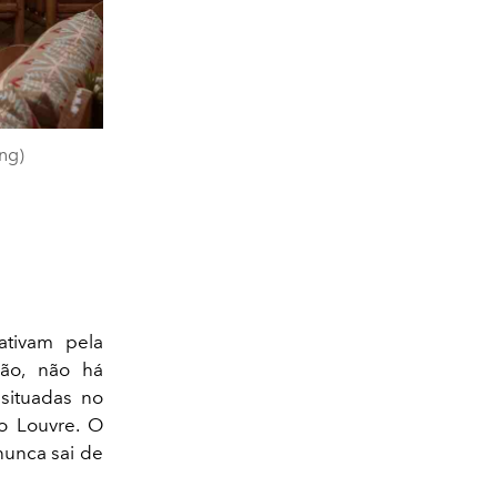
ng)
ativam pela
rão, não há
situadas no
 o Louvre. O
nunca sai de