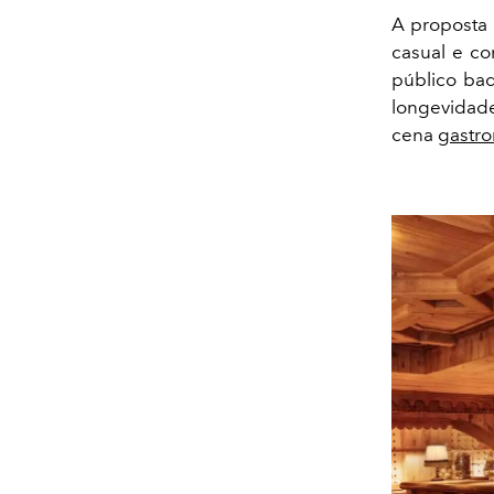
A proposta
casual e co
público bad
longevidad
cena
gastr