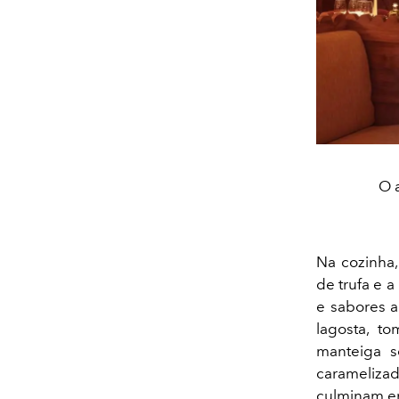
O 
Na cozinha,
de trufa e 
e sabores a
lagosta, to
manteiga se
carameliza
culminam em