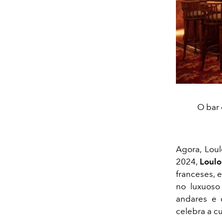
O bar 
Agora, Lou
2024,
Loulo
franceses, 
no luxuos
andares e 
celebra a c