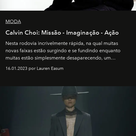
MODA
Calvin Choi: Missão - Imaginação - Ação
Nesta rodovia incrivelmente rápida, na qual muitas
novas faixas estão surgindo e se fundindo enquanto
muitas estão simplesmente desaparecendo, um
motorista está firmemente no controle de seu
16.01.2023 por Lauren Easum
transportador AMTD abrindo caminho para muitos
outros: Calvin Choi. Ele é um indivíduo eficaz, orientado
por propósitos, com um claro senso de missão na vida e
no mundo