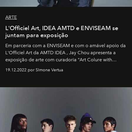
ARTE
L'Officiel Art, IDEA AMTD e ENVISEAM se
juntam para exposição
Em parceria com a
ENVISEAM
e com o amável apoio da
L'Officiel Art
da
AMTD IDEA
,
Jay Chou
apresenta a
exposição de arte com curadoria "Art Colure with
Artistes" no icônico
Marina Bay Sands
de Cingapura.
19.12.2022 por SImone Vertua