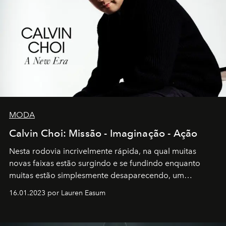
MODA
Calvin Choi: Missão - Imaginação - Ação
Nesta rodovia incrivelmente rápida, na qual muitas
novas faixas estão surgindo e se fundindo enquanto
muitas estão simplesmente desaparecendo, um
motorista está firmemente no controle de seu
16.01.2023 por Lauren Easum
transportador AMTD abrindo caminho para muitos
outros: Calvin Choi. Ele é um indivíduo eficaz, orientado
por propósitos, com um claro senso de missão na vida e