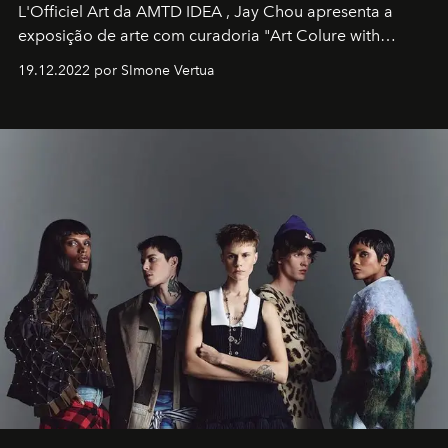
L'Officiel Art
da
AMTD IDEA
,
Jay Chou
apresenta a
exposição de arte com curadoria "Art Colure with
Artistes" no icônico
Marina Bay Sands
de Cingapura.
19.12.2022 por SImone Vertua