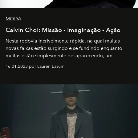
MODA
Calvin Choi: Missão - Imaginação - Ação
Nesta rodovia incrivelmente rápida, na qual muitas
novas faixas estão surgindo e se fundindo enquanto
muitas estão simplesmente desaparecendo, um
motorista está firmemente no controle de seu
16.01.2023 por Lauren Easum
transportador AMTD abrindo caminho para muitos
outros: Calvin Choi. Ele é um indivíduo eficaz, orientado
por propósitos, com um claro senso de missão na vida e
no mundo