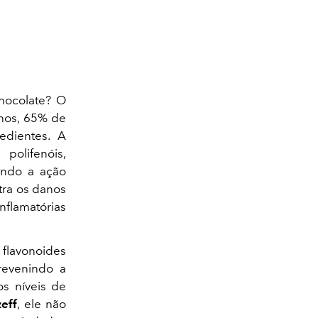
hocolate? O
enos, 65% de
edientes. A
polifenóis,
indo a ação
ntra os danos
nflamatórias
 flavonoides
prevenindo a
os níveis de
eff
, ele não