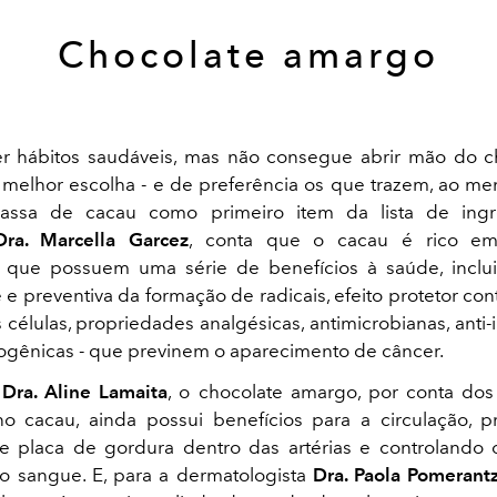
Chocolate amargo
r hábitos saudáveis, mas não consegue abrir mão do c
melhor escolha - e de preferência os que trazem, ao m
ssa de cacau como primeiro item da lista de ingr
Dra. Marcella Garcez
, conta que o cacau é rico em 
s que possuem uma série de benefícios à saúde, inclu
 e preventiva da formação de radicais, efeito protetor co
células, propriedades analgésicas, antimicrobianas, anti-i
nogênicas - que previnem o aparecimento de câncer.
a
Dra. Aline Lamaita
, o chocolate amargo, por conta dos
o cacau, ainda possui benefícios para a circulação, 
 placa de gordura dentro das artérias e controlando 
no sangue. E, para a dermatologista
Dra. Paola Pomerantz