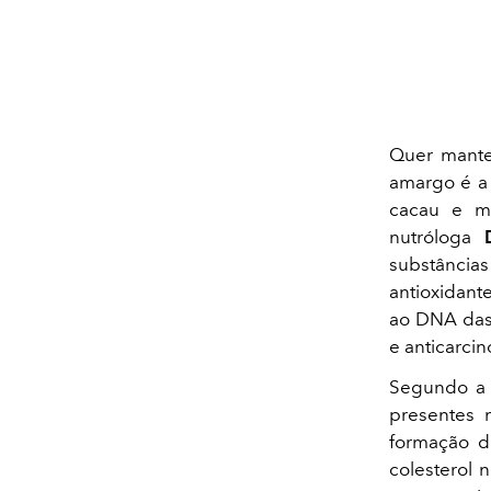
Quer mante
amargo é a 
cacau e ma
nutróloga
substância
antioxidante
ao DNA das 
e anticarci
Segundo 
presentes n
formação de
colesterol 