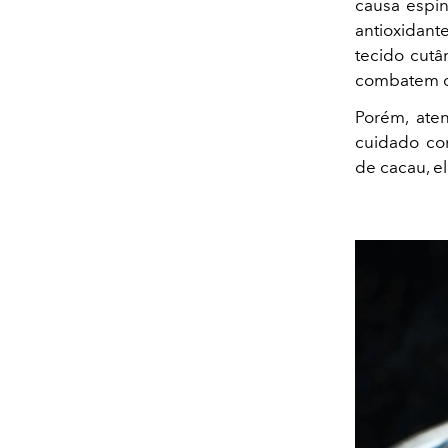
causa espin
antioxidant
tecido cutâ
combatem os
Porém, ate
cuidado co
de cacau, e