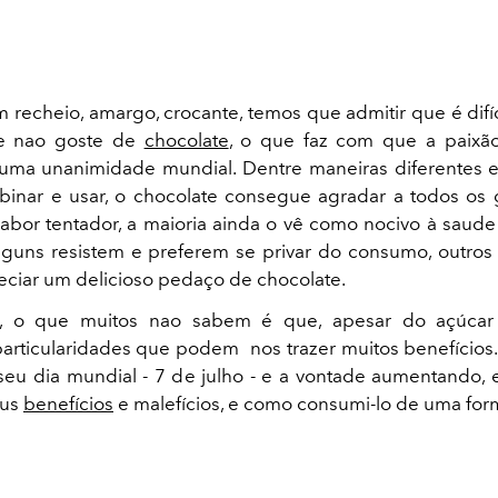
m recheio, amargo, crocante, temos que admitir que é difí
e nao goste de
chocolate
, o que faz com que a paixã
uma unanimidade mundial. Dentre maneiras diferentes e 
inar e usar, o chocolate consegue agradar a todos os 
abor tentador, a maioria ainda o vê como nocivo à saude
guns resistem e preferem se privar do consumo, outro
eciar um delicioso pedaço de chocolate.
, o que muitos nao sabem é que, apesar do açúcar
particularidades que podem nos trazer muitos benefícios
eu dia mundial - 7 de julho - e a vontade aumentando, e
eus
benefícios
e malefícios, e como consumi-lo de uma for