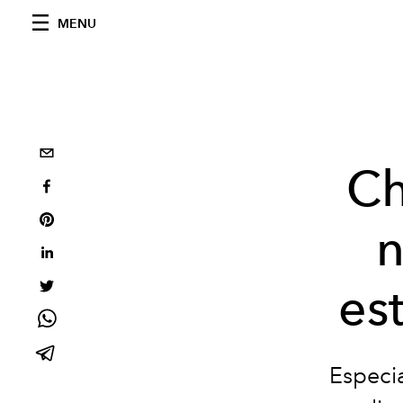
MENU
Ch
n
es
Especia