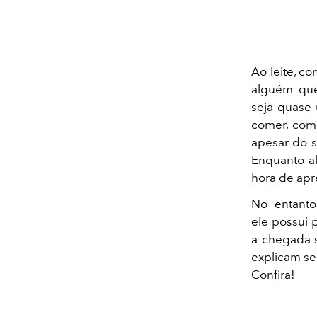
Ao leite, co
alguém qu
seja quase 
comer, comb
apesar do s
Enquanto al
hora de apr
No entanto
ele possui 
a chegada s
explicam s
Confira!