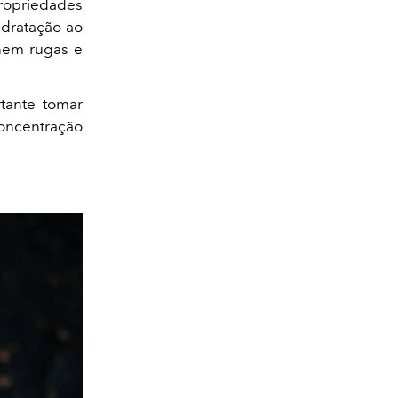
propriedades
idratação ao
inem rugas e
tante tomar
oncentração