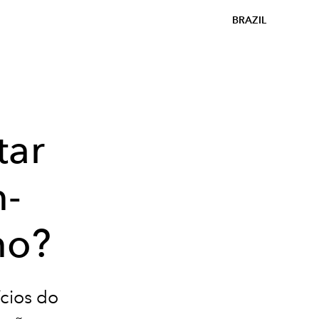
BRAZIL
tar
m-
mo?
ícios do