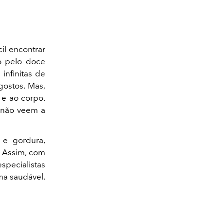
cil encontrar
o pelo doce
infinitas de
gostos. Mas,
 e ao corpo.
s não veem a
 e gordura,
. Assim, com
specialistas
ma saudável.