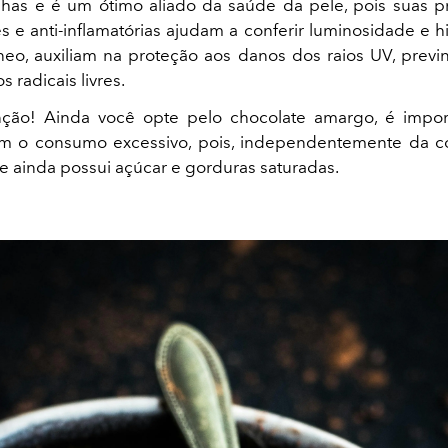
has e é um ótimo aliado da saúde da pele, pois suas 
es e anti-inflamatórias ajudam a conferir luminosidade e h
neo, auxiliam na proteção aos danos dos raios UV, prev
 radicais livres.
nção! Ainda você opte pelo chocolate amargo, é impor
m o consumo excessivo, pois, independentemente da c
le ainda possui açúcar e gorduras saturadas.