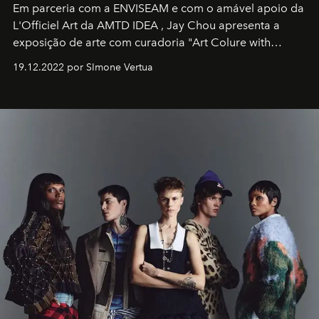
Em parceria com a
ENVISEAM
e com o amável apoio da
L'Officiel Art
da
AMTD IDEA
,
Jay Chou
apresenta a
exposição de arte com curadoria "Art Colure with
Artistes" no icônico
Marina Bay Sands
de Cingapura.
19.12.2022 por SImone Vertua