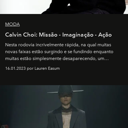
MODA
Calvin Choi: Missão - Imaginação - Ação
Nesta rodovia incrivelmente rápida, na qual muitas
novas faixas estão surgindo e se fundindo enquanto
muitas estão simplesmente desaparecendo, um
motorista está firmemente no controle de seu
16.01.2023 por Lauren Easum
transportador AMTD abrindo caminho para muitos
outros: Calvin Choi. Ele é um indivíduo eficaz, orientado
por propósitos, com um claro senso de missão na vida e
no mundo