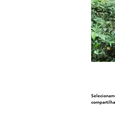
Seleciona
compartilh