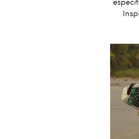
específ
Insp