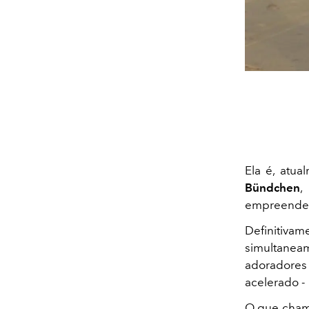
Ela é, atu
Bündchen
,
empreendedo
Definitiva
simultaneam
adoradore
acelerado -
O que chama