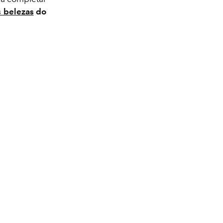
s belezas
do