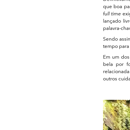
que boa par
full time
exi
lançado liv
palavra-chav
Sendo assim
tempo par
Em um dos t
bela por f
relacionada
outros cuid