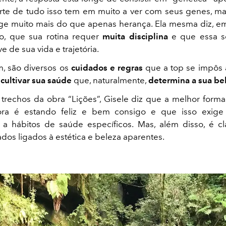
te de tudo isso tem em muito a ver com seus genes, ma
ge muito mais do que apenas herança. Ela mesma diz, e
ro, que sua rotina requer
muita disciplina
e que essa s
e de sua vida e trajetória.
, são diversos os
cuidados e regras
que a top se impôs 
a
cultivar sua saúde
que, naturalmente,
determina a sua be
rechos da obra “Lições”, Gisele diz que a melhor forma
ora é estando feliz e bem consigo e que isso exige
 a hábitos de saúde específicos. Mas, além disso, é cl
ados ligados à estética e beleza aparentes.