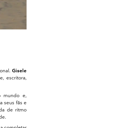
onal.
Gisele
 escritora,
no mundo e,
a seus fãs e
da de ritmo
de.
 a completar