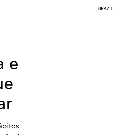
BRAZIL
a e
ue
ar
ábitos