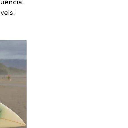
quência.
veis!