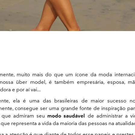
almente, muito mais do que um ícone da moda internaci
 nossa über model, é também empresária, esposa, mãe,
ra e por aí vai...
mente, ela é uma das brasileiras de maior sucesso 
ente, consegue ser uma grande fonte de inspiração par
s que admiram seu
modo saudável
de administrar a vi
 que representa a vida da maioria das pessoas na atualida
 a atenção é que diante de todos esse papeis e prestes