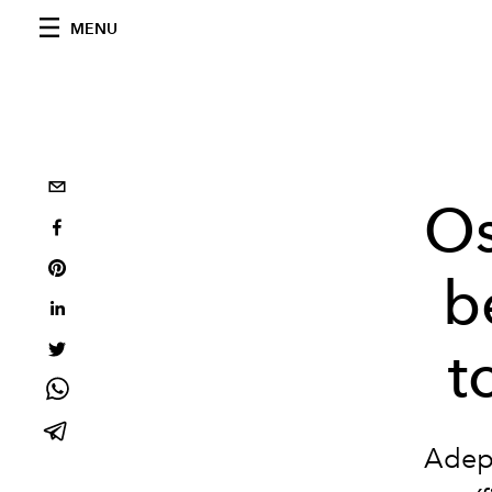
MENU
Os
b
t
Adept