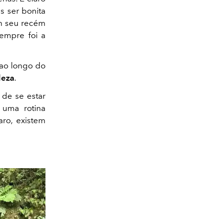
s ser bonita
m seu recém
empre foi a
ao longo do
leza
.
 de se estar
 uma rotina
aro, existem