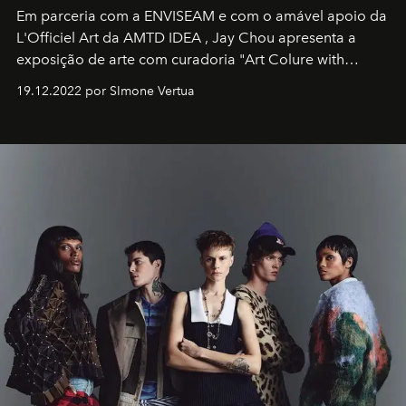
Em parceria com a
ENVISEAM
e com o amável apoio da
L'Officiel Art
da
AMTD IDEA
,
Jay Chou
apresenta a
exposição de arte com curadoria "Art Colure with
Artistes" no icônico
Marina Bay Sands
de Cingapura.
19.12.2022 por SImone Vertua