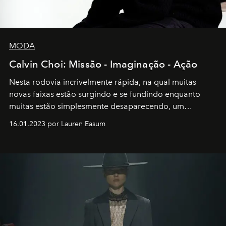
MODA
Calvin Choi: Missão - Imaginação - Ação
Nesta rodovia incrivelmente rápida, na qual muitas
novas faixas estão surgindo e se fundindo enquanto
muitas estão simplesmente desaparecendo, um
motorista está firmemente no controle de seu
16.01.2023 por Lauren Easum
transportador AMTD abrindo caminho para muitos
outros: Calvin Choi. Ele é um indivíduo eficaz, orientado
por propósitos, com um claro senso de missão na vida e
no mundo