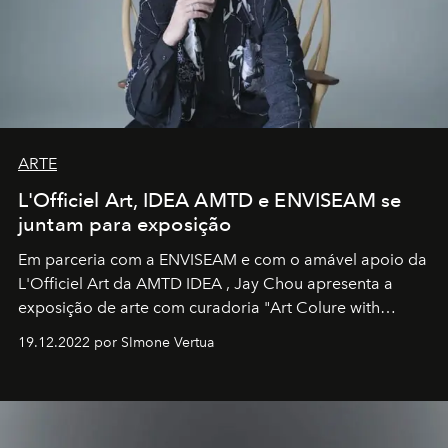
ARTE
L'Officiel Art, IDEA AMTD e ENVISEAM se
juntam para exposição
Em parceria com a
ENVISEAM
e com o amável apoio da
L'Officiel Art
da
AMTD IDEA
,
Jay Chou
apresenta a
exposição de arte com curadoria "Art Colure with
Artistes" no icônico
Marina Bay Sands
de Cingapura.
19.12.2022 por SImone Vertua