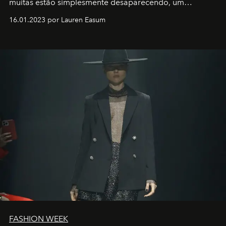
muitas estão simplesmente desaparecendo, um
motorista está firmemente no controle de seu
16.01.2023 por Lauren Easum
transportador AMTD abrindo caminho para muitos
outros: Calvin Choi. Ele é um indivíduo eficaz, orientado
por propósitos, com um claro senso de missão na vida e
no mundo
FASHION WEEK