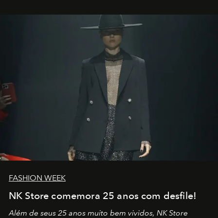
outros: Calvin Choi. Ele é um indivíduo eficaz, orientado
por propósitos, com um claro senso de missão na vida e
no mundo
FASHION WEEK
NK Store comemora 25 anos com desfile!
Além de seus 25 anos muito bem vividos, NK Store