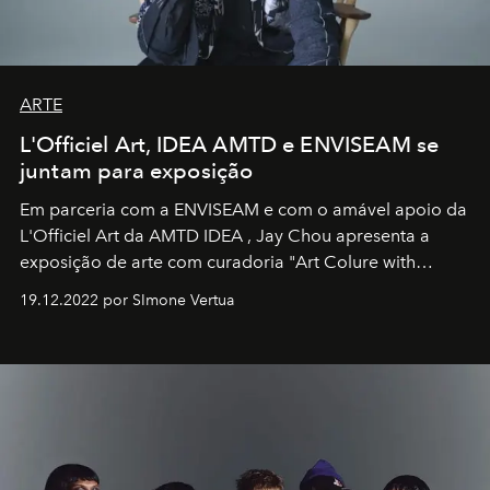
ARTE
L'Officiel Art, IDEA AMTD e ENVISEAM se
juntam para exposição
Em parceria com a
ENVISEAM
e com o amável apoio da
L'Officiel Art
da
AMTD IDEA
,
Jay Chou
apresenta a
exposição de arte com curadoria "Art Colure with
Artistes" no icônico
Marina Bay Sands
de Cingapura.
19.12.2022 por SImone Vertua