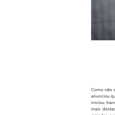
Como não a
anunciou q
iniciou, tr
mais desta