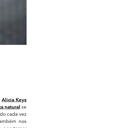
a
Alicia Keys
a natural
se
ndo cada vez
 também nos