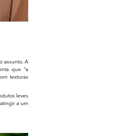
o assunto. A
onta que “a
om texturas
odutos leves
atingir a um