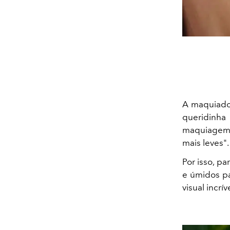
A maquiador
queridinha
maquiagem 
mais leves".
Por isso, p
e úmidos pa
visual incrí