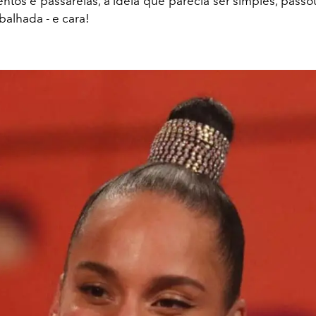
ntos e passarelas, a ideia que parecia ser simples, passou
balhada - e cara!