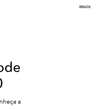
BRAZIL
pode
0
onheça a