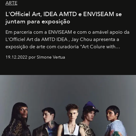
ARTE
L'Officiel Art, IDEA AMTD e ENVISEAM se
juntam para exposição
Em parceria com a
ENVISEAM
e com o amável apoio da
L'Officiel Art
da
AMTD IDEA
,
Jay Chou
apresenta a
exposição de arte com curadoria "Art Colure with
Artistes" no icônico
Marina Bay Sands
de Cingapura.
19.12.2022 por SImone Vertua