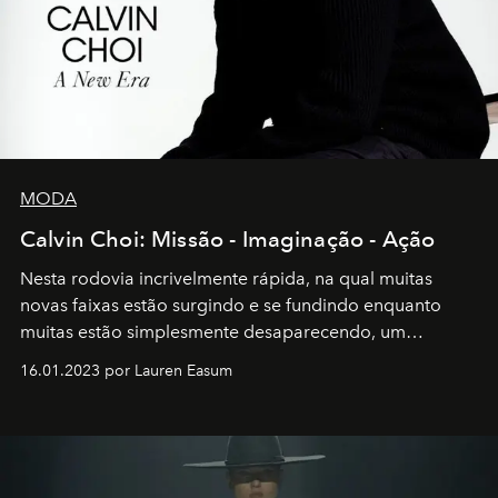
MODA
Calvin Choi: Missão - Imaginação - Ação
Nesta rodovia incrivelmente rápida, na qual muitas
novas faixas estão surgindo e se fundindo enquanto
muitas estão simplesmente desaparecendo, um
motorista está firmemente no controle de seu
16.01.2023 por Lauren Easum
transportador AMTD abrindo caminho para muitos
outros: Calvin Choi. Ele é um indivíduo eficaz, orientado
por propósitos, com um claro senso de missão na vida e
no mundo