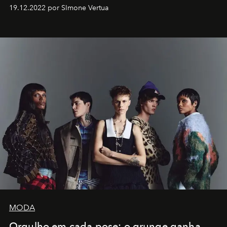
Artistes" no icônico
Marina Bay Sands
de Cingapura.
19.12.2022 por SImone Vertua
MODA
Orgulho em cada pose: o grunge ganha