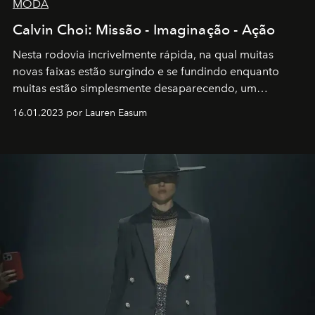
MODA
Calvin Choi: Missão - Imaginação - Ação
Nesta rodovia incrivelmente rápida, na qual muitas
novas faixas estão surgindo e se fundindo enquanto
muitas estão simplesmente desaparecendo, um
motorista está firmemente no controle de seu
16.01.2023 por Lauren Easum
transportador AMTD abrindo caminho para muitos
outros: Calvin Choi. Ele é um indivíduo eficaz, orientado
por propósitos, com um claro senso de missão na vida e
no mundo