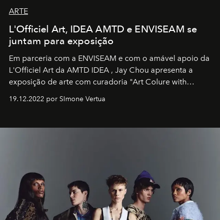
ARTE
L'Officiel Art, IDEA AMTD e ENVISEAM se
juntam para exposição
Em parceria com a
ENVISEAM
e com o amável apoio da
L'Officiel Art
da
AMTD IDEA
,
Jay Chou
apresenta a
exposição de arte com curadoria "Art Colure with
Artistes" no icônico
Marina Bay Sands
de Cingapura.
19.12.2022 por SImone Vertua