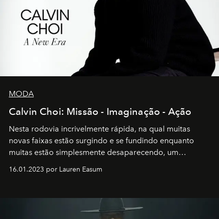
MODA
Calvin Choi: Missão - Imaginação - Ação
Nesta rodovia incrivelmente rápida, na qual muitas
novas faixas estão surgindo e se fundindo enquanto
muitas estão simplesmente desaparecendo, um
motorista está firmemente no controle de seu
16.01.2023 por Lauren Easum
transportador AMTD abrindo caminho para muitos
outros: Calvin Choi. Ele é um indivíduo eficaz, orientado
por propósitos, com um claro senso de missão na vida e
no mundo