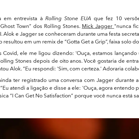
u em entrevista à
Rolling Stone EUA
que fez 10 versõ
a Ghost Town” dos Rolling Stones.
Mick Jagger
"nunca fica
J. Alok e Jagger se conheceram durante uma festa secret
resultou em um remix de “Gotta Get a Grip”, faixa solo do 
s Covid, ele me ligou dizendo: 'Ouça, estamos lançand
olling Stones depois de oito anos. Você gostaria de entra
ntou Alok. “Eu respondi: 'Sim, com certeza.' Adoraria colabo
ainda ter registrado uma conversa com Jagger durante 
“Eu atendi a ligação e disse a ele: 'Ouça, agora entendo 
ica “I Can Get No Satisfaction” porque você nunca está sat