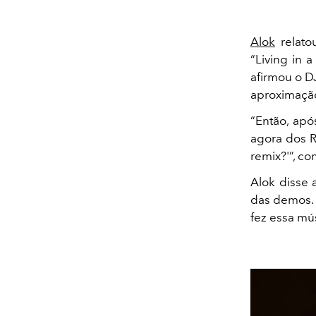
Alok
relato
“Living in 
afirmou o D
aproximação 
“Então, apó
agora dos R
remix?'”, co
Alok disse 
das demos. 
fez essa mús