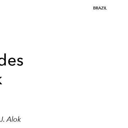
BRAZIL
ades
k
DJ. Alok