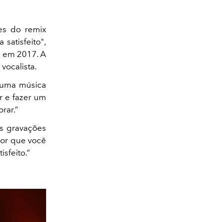
es do remix
 satisfeito",
a em 2017. A
vocalista.
o uma música
r e fazer um
rar.”
as gravações
por que você
isfeito.”