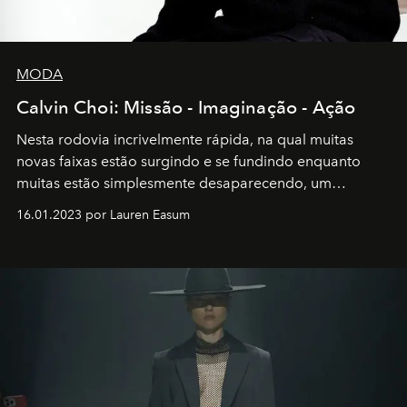
MODA
Calvin Choi: Missão - Imaginação - Ação
Nesta rodovia incrivelmente rápida, na qual muitas
novas faixas estão surgindo e se fundindo enquanto
muitas estão simplesmente desaparecendo, um
motorista está firmemente no controle de seu
16.01.2023 por Lauren Easum
transportador AMTD abrindo caminho para muitos
outros: Calvin Choi. Ele é um indivíduo eficaz, orientado
por propósitos, com um claro senso de missão na vida e
no mundo