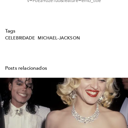
v=PoEa9bzeTu0&feature=emb_title
Tags
CELEBRIDADE
MICHAEL-JACKSON
Posts relacionados