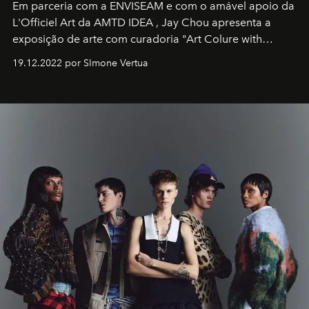
Em parceria com a
ENVISEAM
e com o amável apoio da
L'Officiel Art
da
AMTD IDEA
,
Jay Chou
apresenta a
exposição de arte com curadoria "Art Colure with
Artistes" no icônico
Marina Bay Sands
de Cingapura.
19.12.2022 por SImone Vertua