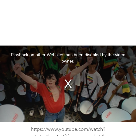
This
is
a
Playback on other Websites has been disabled by the video
modal
window.
owner.
https://www.youtube.com/watch?