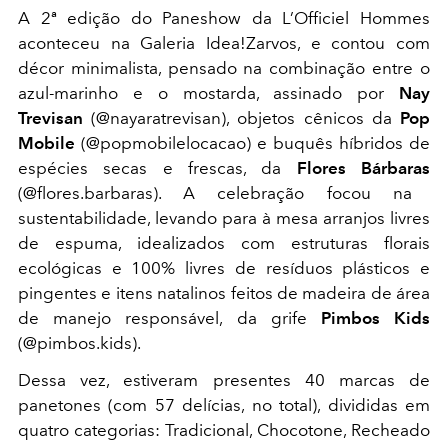
A 2ª edição do Paneshow da L’Officiel Hommes
aconteceu na Galeria Idea!Zarvos, e contou com
décor minimalista, pensado na combinação entre o
azul-marinho e o mostarda, assinado por
Nay
Trevisan
(@nayaratrevisan), objetos cênicos da
Pop
Mobile
(@popmobilelocacao) e buquês híbridos de
espécies secas e frescas, da
Flores Bárbaras
(@flores.barbaras). A celebração focou na
sustentabilidade, levando para à mesa arranjos livres
de espuma, idealizados com estruturas florais
ecológicas e 100% livres de resíduos plásticos e
pingentes e itens natalinos feitos de madeira de área
de manejo responsável, da grife
Pimbos Kids
(@pimbos.kids).
Dessa vez, estiveram presentes 40 marcas de
panetones (com 57 delícias, no total), divididas em
quatro categorias: Tradicional, Chocotone, Recheado