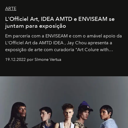
ARTE
L'Officiel Art, IDEA AMTD e ENVISEAM se
juntam para exposição
Em parceria com a
ENVISEAM
e com o amável apoio da
L'Officiel Art
da
AMTD IDEA
,
Jay Chou
apresenta a
exposição de arte com curadoria "Art Colure with
Artistes" no icônico
Marina Bay Sands
de Cingapura.
19.12.2022 por SImone Vertua