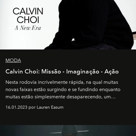
MODA
Calvin Choi: Missão - Imaginação - Ação
Nesta rodovia incrivelmente rápida, na qual muitas
novas faixas estão surgindo e se fundindo enquanto
muitas estão simplesmente desaparecendo, um
motorista está firmemente no controle de seu
16.01.2023 por Lauren Easum
transportador AMTD abrindo caminho para muitos
outros: Calvin Choi. Ele é um indivíduo eficaz, orientado
por propósitos, com um claro senso de missão na vida e
no mundo