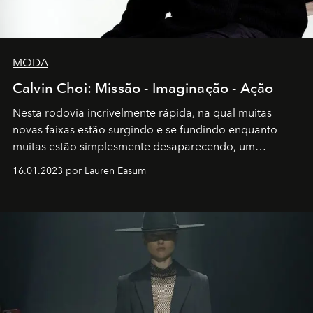
MODA
Calvin Choi: Missão - Imaginação - Ação
Nesta rodovia incrivelmente rápida, na qual muitas
novas faixas estão surgindo e se fundindo enquanto
muitas estão simplesmente desaparecendo, um
motorista está firmemente no controle de seu
16.01.2023 por Lauren Easum
transportador AMTD abrindo caminho para muitos
outros: Calvin Choi. Ele é um indivíduo eficaz, orientado
por propósitos, com um claro senso de missão na vida e
no mundo