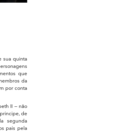
e sua quinta
personagens
omentos que
s membros da
ém por conta
eth II — não
principe, de
 da segunda
s pais pela