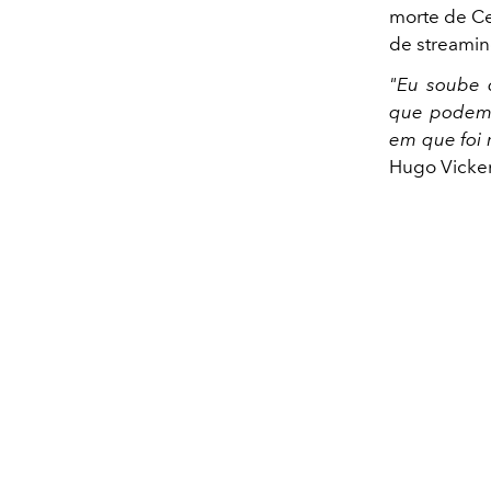
morte de Ce
de streami
"Eu soube q
que podemos
em que foi 
Hugo Vicken