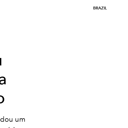
BRAZIL
u
a
o
radou um