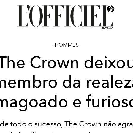
HOMMES
The Crown deixo
membro da realez
magoado e furios
de todo o sucesso, The Crown não ag