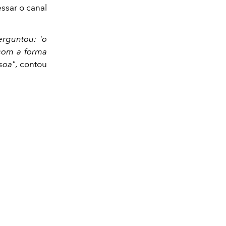
ssar o canal
erguntou: 'o
 com a forma
soa",
contou