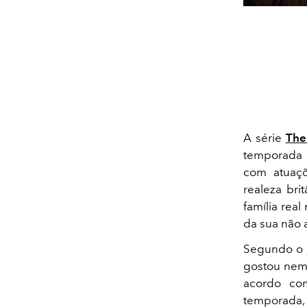
A série
The
temporada 
com atuaçõ
realeza bri
família rea
da sua não 
Segundo o 
gostou nem 
acordo com
temporada,