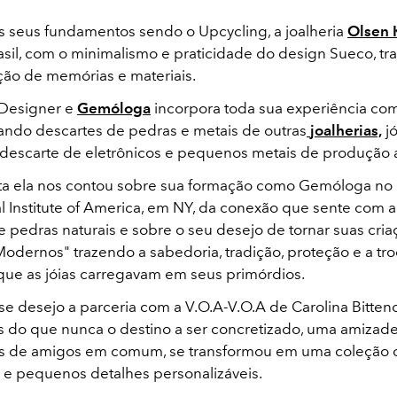
seus fundamentos sendo o Upcycling, a joalheria
Olsen 
asil, com o minimalismo e praticidade do design Sueco, tr
ação de memórias e materiais.
 Designer e
Gemóloga
incorpora toda sua experiência com
izando descartes de pedras e metais de outras
joalherias,
jó
, descarte de eletrônicos e pequenos metais de produção 
ta ela nos contou sobre sua formação como Gemóloga no
 Institute of America, em NY, da conexão que sente com a
 e pedras naturais e sobre o seu desejo de tornar suas cri
odernos" trazendo a sabedoria, tradição, proteção e a tr
que as jóias carregavam em seus primórdios.
se desejo a parceria com a V.O.A-V.O.A de Carolina Bitten
s do que nunca o destino a ser concretizado, uma amizade
és de amigos em comum, se transformou em uma coleção 
s e pequenos detalhes personalizáveis.