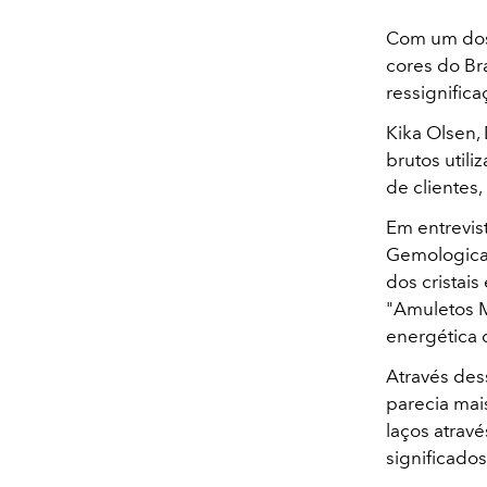
Com um dos 
cores do Br
ressignific
Kika Olsen,
brutos util
de clientes
Em entrevis
Gemological
dos cristais
"Amuletos M
energética 
Através des
parecia mai
laços atrav
significado