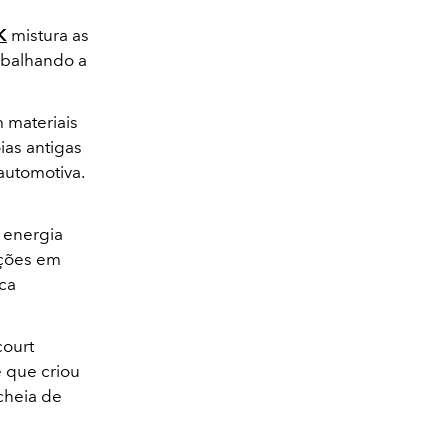
K
mistura as
abalhando a
 materiais
ias antigas
automotiva.
 energia
ações em
oca
court
 que criou
cheia de