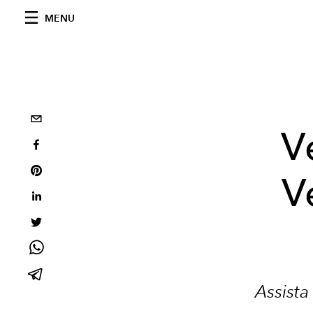
MENU
V
V
Assista