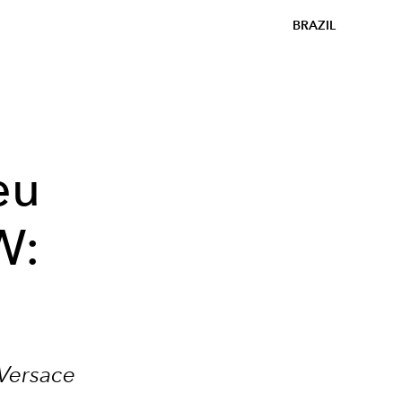
BRAZIL
eu
W:
 Versace