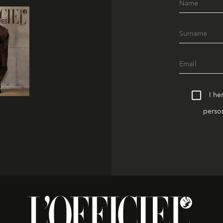
I he
person