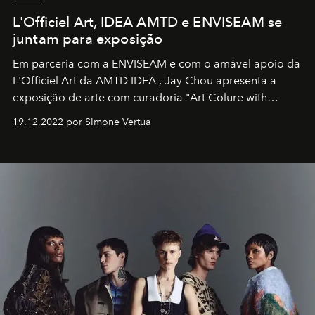
L'Officiel Art, IDEA AMTD e ENVISEAM se
juntam para exposição
Em parceria com a
ENVISEAM
e com o amável apoio da
L'Officiel Art
da
AMTD IDEA
,
Jay Chou
apresenta a
exposição de arte com curadoria "Art Colure with
Artistes" no icônico
Marina Bay Sands
de Cingapura.
19.12.2022 por SImone Vertua