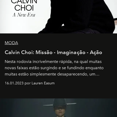
MODA
Calvin Choi: Missão - Imaginação - Ação
Nesta rodovia incrivelmente rápida, na qual muitas
novas faixas estão surgindo e se fundindo enquanto
muitas estão simplesmente desaparecendo, um
motorista está firmemente no controle de seu
16.01.2023 por Lauren Easum
transportador AMTD abrindo caminho para muitos
outros: Calvin Choi. Ele é um indivíduo eficaz, orientado
por propósitos, com um claro senso de missão na vida e
no mundo