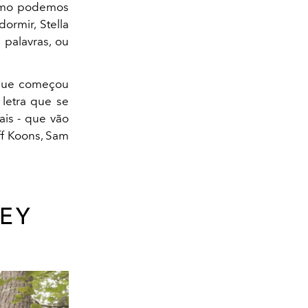
como podemos
ormir, Stella
palavras, ou
 que começou
 letra que se
ais - que vão
ff Koons, Sam
NEY