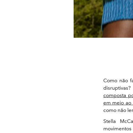
Como não fa
disruptivas
composta por
em meio ao 
como não le
Stella McC
movimentos e