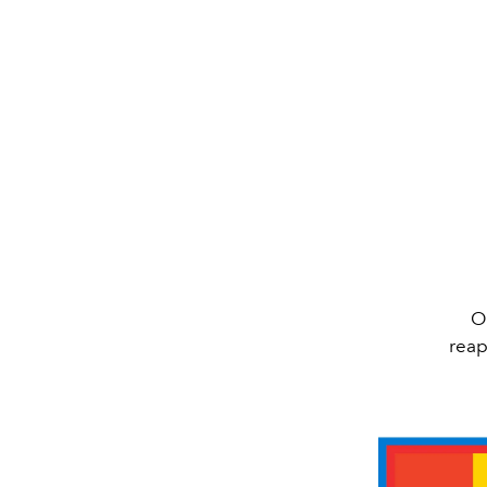
O
reap