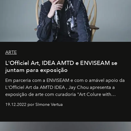
ARTE
L'Officiel Art, IDEA AMTD e ENVISEAM se
juntam para exposição
Em parceria com a
ENVISEAM
e com o amável apoio da
L'Officiel Art
da
AMTD IDEA
,
Jay Chou
apresenta a
exposição de arte com curadoria "Art Colure with
Artistes" no icônico
Marina Bay Sands
de Cingapura.
19.12.2022 por SImone Vertua