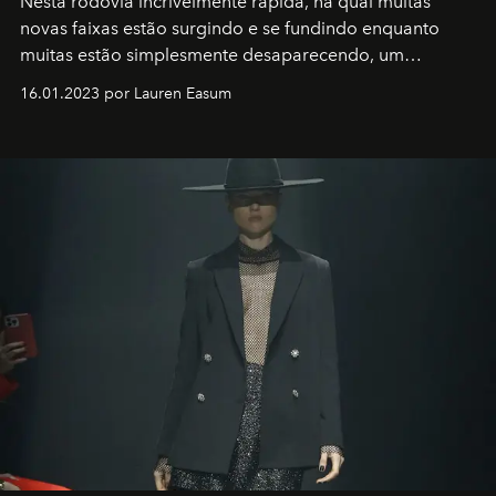
Nesta rodovia incrivelmente rápida, na qual muitas
novas faixas estão surgindo e se fundindo enquanto
muitas estão simplesmente desaparecendo, um
motorista está firmemente no controle de seu
16.01.2023 por Lauren Easum
transportador AMTD abrindo caminho para muitos
outros: Calvin Choi. Ele é um indivíduo eficaz, orientado
por propósitos, com um claro senso de missão na vida e
no mundo