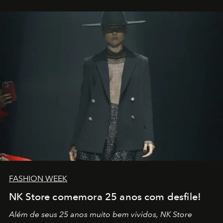
outros: Calvin Choi. Ele é um indivíduo eficaz, orientado
por propósitos, com um claro senso de missão na vida e
no mundo
FASHION WEEK
NK Store comemora 25 anos com desfile!
Além de seus 25 anos muito bem vividos, NK Store