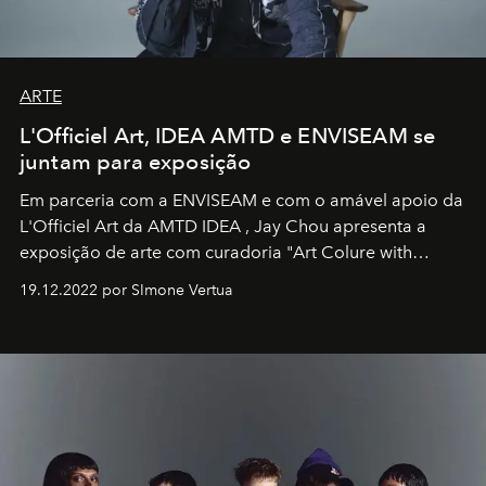
ARTE
L'Officiel Art, IDEA AMTD e ENVISEAM se
juntam para exposição
Em parceria com a
ENVISEAM
e com o amável apoio da
L'Officiel Art
da
AMTD IDEA
,
Jay Chou
apresenta a
exposição de arte com curadoria "Art Colure with
Artistes" no icônico
Marina Bay Sands
de Cingapura.
19.12.2022 por SImone Vertua