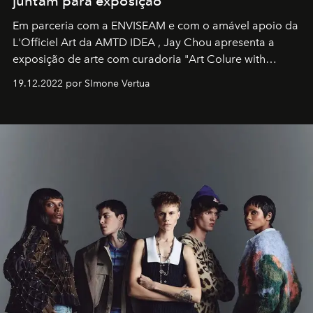
juntam para exposição
Em parceria com a
ENVISEAM
e com o amável apoio da
L'Officiel Art
da
AMTD IDEA
,
Jay Chou
apresenta a
exposição de arte com curadoria "Art Colure with
Artistes" no icônico
Marina Bay Sands
de Cingapura.
19.12.2022 por SImone Vertua