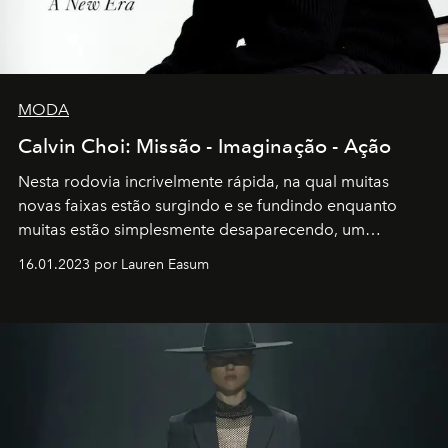
MODA
Calvin Choi: Missão - Imaginação - Ação
Nesta rodovia incrivelmente rápida, na qual muitas
novas faixas estão surgindo e se fundindo enquanto
muitas estão simplesmente desaparecendo, um
motorista está firmemente no controle de seu
16.01.2023 por Lauren Easum
transportador AMTD abrindo caminho para muitos
outros: Calvin Choi. Ele é um indivíduo eficaz, orientado
por propósitos, com um claro senso de missão na vida e
no mundo