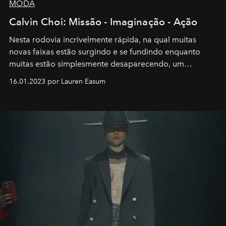
MODA
Calvin Choi: Missão - Imaginação - Ação
Nesta rodovia incrivelmente rápida, na qual muitas
novas faixas estão surgindo e se fundindo enquanto
muitas estão simplesmente desaparecendo, um
motorista está firmemente no controle de seu
16.01.2023 por Lauren Easum
transportador AMTD abrindo caminho para muitos
outros: Calvin Choi. Ele é um indivíduo eficaz, orientado
por propósitos, com um claro senso de missão na vida e
no mundo