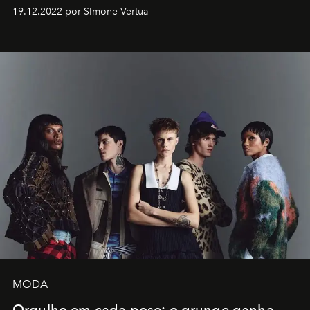
Artistes" no icônico
Marina Bay Sands
de Cingapura.
19.12.2022 por SImone Vertua
MODA
Orgulho em cada pose: o grunge ganha