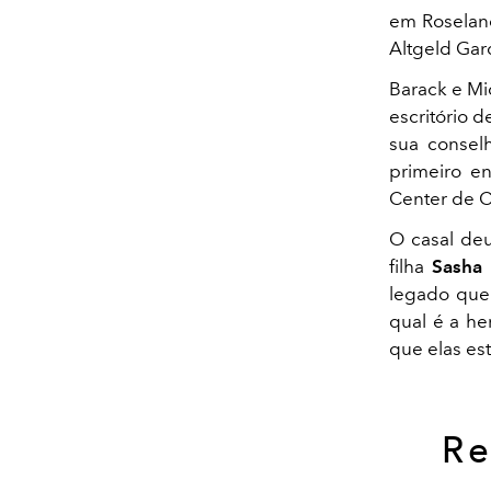
em Roseland
Altgeld Gar
Barack e Mi
escritório 
sua conselh
primeiro en
Center de C
O casal deu
filha
Sasha
legado que
qual é a he
que elas es
Re