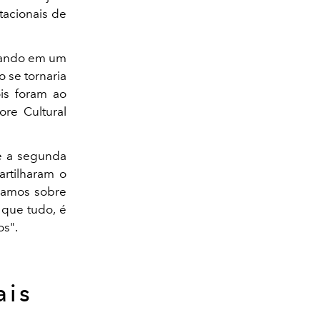
tacionais de
giando em um
 se tornaria
ois foram ao
ore Cultural
 a segunda
rtilharam o
samos sobre
 que tudo, é
os".
ais