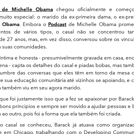
t de Michelle Obama
chegou oficialmente e come
uito especial: o marido da ex-primeira dama, o ex-pr
k Obama
. Embora o
Podcast
de Michelle Obama promet
entos de vários tipos, o casal não se concentrou t
e 27 anos, mas, em vez disso, conversou sobre os víncu
m suas comunidades.
íntima e honesta - presumivelmente gravada em casa, en
na - capta os detalhes do casal e piadas bobas, mas ta
lumbre das conversas que eles têm em torno da mesa de
bre sua educação comunitária até vizinhos se apoiando, e c
a também viu em seu agora marido.
que foi justamente isso que a fez se apaixonar por Barack
bons príncipios e sempre ser movido a ajudar pessoas e 
ao outro, pois foi a forma que ela também foi criada.
o casal se conheceu, Barack já atuava como organiz
 em Chicago, trabalhando com o Developing Communit