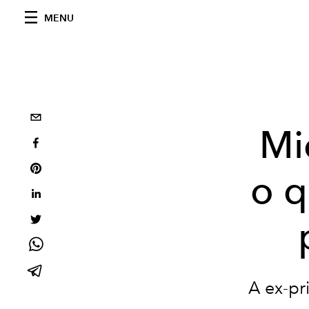
MENU
Mi
o q
A ex-pr