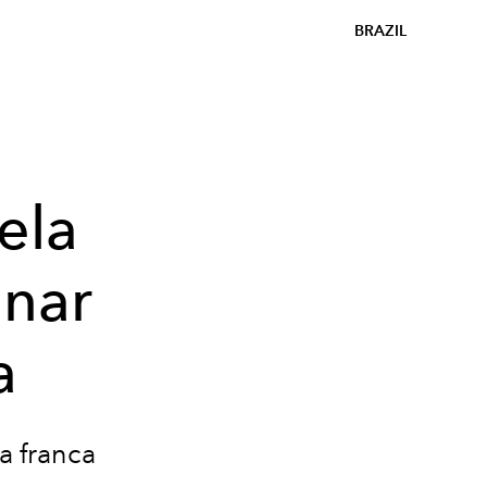
BRAZIL
ela
onar
a
a franca