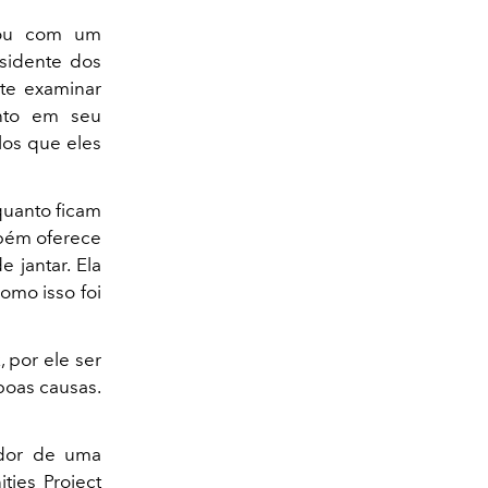
çou com um
esidente dos
e examinar
anto em seu
los que eles
quanto ficam
mbém oferece
 jantar. Ela
omo isso foi
, por ele ser
boas causas.
ador de uma
ies Project