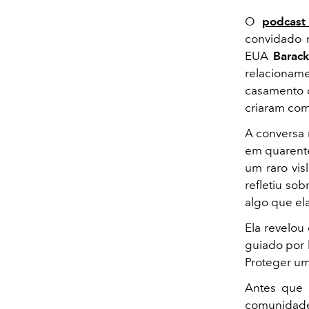
O
podcas
convidado m
EUA
Barac
relacionam
casamento d
criaram co
A conversa 
em quarente
um raro vis
refletiu so
algo que el
Ela revelou 
guiado por 
Proteger um 
Antes que 
comunidade