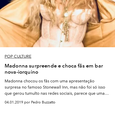
POP CULTURE
Madonna surpreende e choca fãs em bar
nova-iorquino
Madonna chocou os fãs com uma apresentação
surpresa no famoso Stonewall Inn, mas não foi só isso
que gerou tumulto nas redes sociais, parece que uma
possível cirurgia de aumento de glúteos foi notada e fez
04.01.2019 por Pedro Buzzatto
com que a cantora de pronunciasse : "Não estou
procurando aprovação de ninguém"