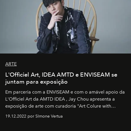
ARTE
L'Officiel Art, IDEA AMTD e ENVISEAM se
juntam para exposição
Em parceria com a
ENVISEAM
e com o amável apoio da
L'Officiel Art
da
AMTD IDEA
,
Jay Chou
apresenta a
exposição de arte com curadoria "Art Colure with
Artistes" no icônico
Marina Bay Sands
de Cingapura.
19.12.2022 por SImone Vertua