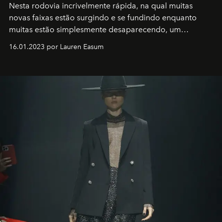
Nesta rodovia incrivelmente rápida, na qual muitas
novas faixas estão surgindo e se fundindo enquanto
muitas estão simplesmente desaparecendo, um
motorista está firmemente no controle de seu
16.01.2023 por Lauren Easum
transportador AMTD abrindo caminho para muitos
outros: Calvin Choi. Ele é um indivíduo eficaz, orientado
por propósitos, com um claro senso de missão na vida e
no mundo