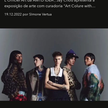
L'Officiel Art
da
AMTD IDEA
,
Jay Chou
apresenta a
exposição de arte com curadoria "Art Colure with
Artistes" no icônico
Marina Bay Sands
de Cingapura.
19.12.2022 por SImone Vertua