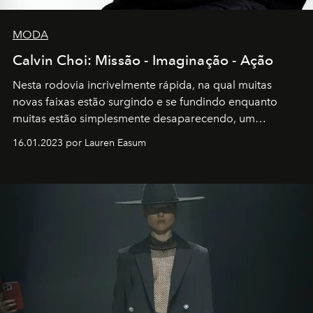
MODA
Calvin Choi: Missão - Imaginação - Ação
Nesta rodovia incrivelmente rápida, na qual muitas
novas faixas estão surgindo e se fundindo enquanto
muitas estão simplesmente desaparecendo, um
motorista está firmemente no controle de seu
16.01.2023 por Lauren Easum
transportador AMTD abrindo caminho para muitos
outros: Calvin Choi. Ele é um indivíduo eficaz, orientado
por propósitos, com um claro senso de missão na vida e
no mundo