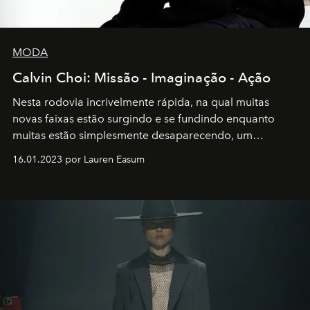
MODA
Calvin Choi: Missão - Imaginação - Ação
Nesta rodovia incrivelmente rápida, na qual muitas
novas faixas estão surgindo e se fundindo enquanto
muitas estão simplesmente desaparecendo, um
motorista está firmemente no controle de seu
16.01.2023 por Lauren Easum
transportador AMTD abrindo caminho para muitos
outros: Calvin Choi. Ele é um indivíduo eficaz, orientado
por propósitos, com um claro senso de missão na vida e
no mundo