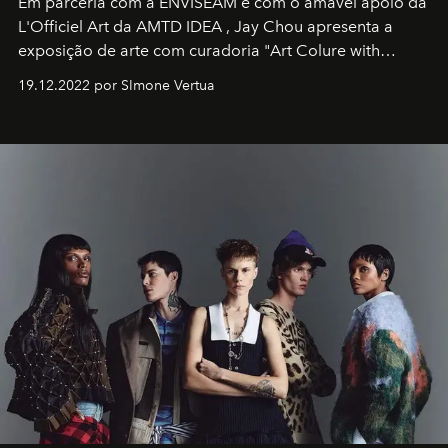
Em parceria com a
ENVISEAM
e com o amável apoio da
L'Officiel Art
da
AMTD IDEA
,
Jay Chou
apresenta a
exposição de arte com curadoria "Art Colure with
Artistes" no icônico
Marina Bay Sands
de Cingapura.
19.12.2022 por SImone Vertua