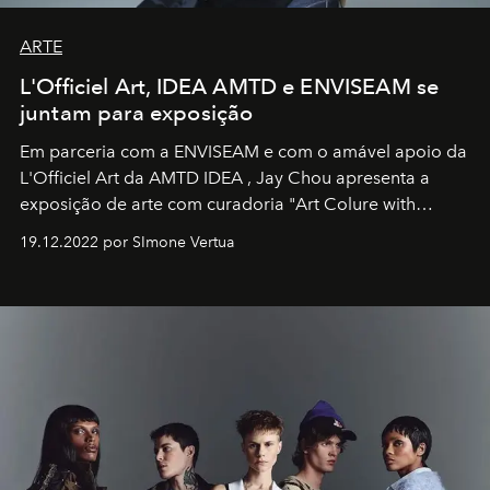
ARTE
L'Officiel Art, IDEA AMTD e ENVISEAM se
juntam para exposição
Em parceria com a
ENVISEAM
e com o amável apoio da
L'Officiel Art
da
AMTD IDEA
,
Jay Chou
apresenta a
exposição de arte com curadoria "Art Colure with
Artistes" no icônico
Marina Bay Sands
de Cingapura.
19.12.2022 por SImone Vertua