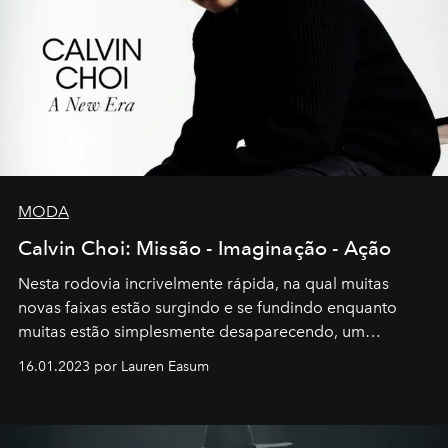
MODA
Calvin Choi: Missão - Imaginação - Ação
Nesta rodovia incrivelmente rápida, na qual muitas
novas faixas estão surgindo e se fundindo enquanto
muitas estão simplesmente desaparecendo, um
motorista está firmemente no controle de seu
16.01.2023 por Lauren Easum
transportador AMTD abrindo caminho para muitos
outros: Calvin Choi. Ele é um indivíduo eficaz, orientado
por propósitos, com um claro senso de missão na vida e