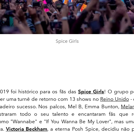
Spice Girls
19 foi histórico para os fãs das
Spice Girls
! O grupo p
zer uma turnê de retorno com 13 shows no
Reino Unido
- 
dadeiro sucesso. Nos palcos, Mel B, Emma Bunton,
Mela
straram todo o seu talento e encantaram fãs que r
omo "Wannabe" e "If You Wanna Be My Lover", mas uma
ra.
Victoria Beckham
, a eterna Posh Spice, decidiu não p