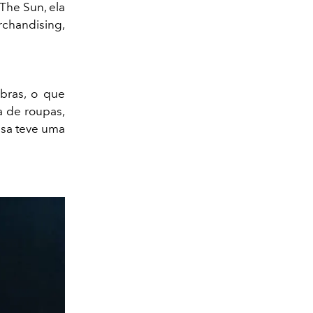
The Sun, ela
rchandising,
bras, o que
a de roupas,
esa teve uma