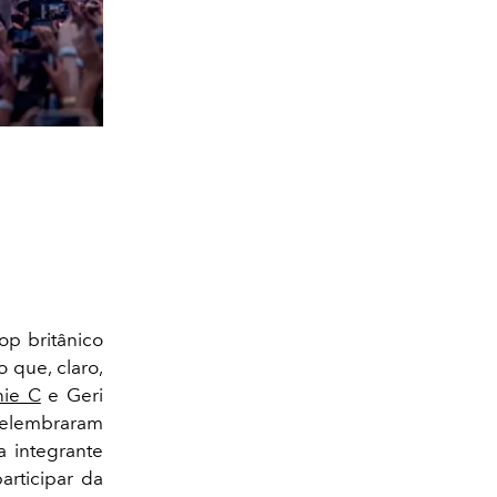
op britânico
o que, claro,
nie C
e Geri
elembraram
 integrante
articipar da