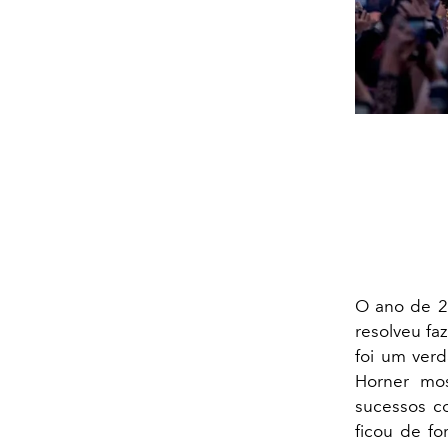
O ano de 20
resolveu fa
foi um ver
Horner mo
sucessos c
ficou de fo