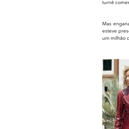
turnê comem
Mas engana-
esteve pres
um milhão d