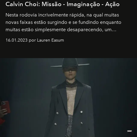
Calvin Choi: Missão - Imaginação - Ação
Nesta rodovia incrivelmente rápida, na qual muitas
novas faixas estão surgindo e se fundindo enquanto
muitas estão simplesmente desaparecendo, um
motorista está firmemente no controle de seu
16.01.2023 por Lauren Easum
transportador AMTD abrindo caminho para muitos
outros: Calvin Choi. Ele é um indivíduo eficaz, orientado
por propósitos, com um claro senso de missão na vida e
no mundo