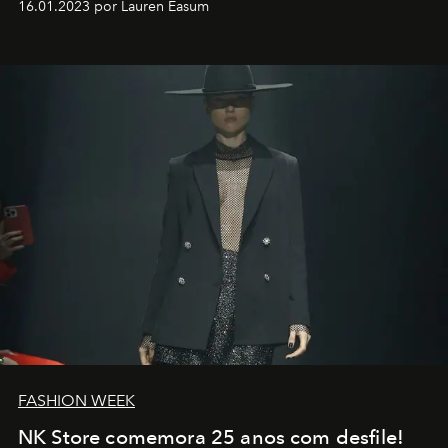
16.01.2023 por Lauren Easum
transportador AMTD abrindo caminho para muitos
outros: Calvin Choi. Ele é um indivíduo eficaz, orientado
por propósitos, com um claro senso de missão na vida e
no mundo
FASHION WEEK
NK Store comemora 25 anos com desfile!