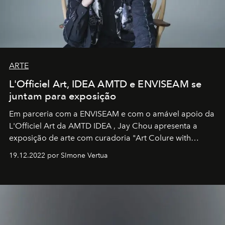
ARTE
L'Officiel Art, IDEA AMTD e ENVISEAM se
juntam para exposição
Em parceria com a
ENVISEAM
e com o amável apoio da
L'Officiel Art
da
AMTD IDEA
,
Jay Chou
apresenta a
exposição de arte com curadoria "Art Colure with
Artistes" no icônico
Marina Bay Sands
de Cingapura.
19.12.2022 por SImone Vertua