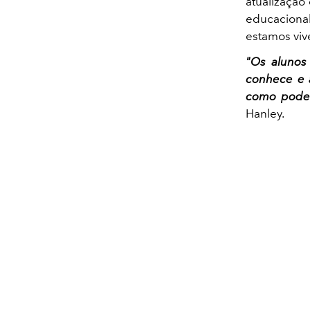
atualização
educacional
estamos vi
"Os alunos
conhece e a
como podem
Hanley.