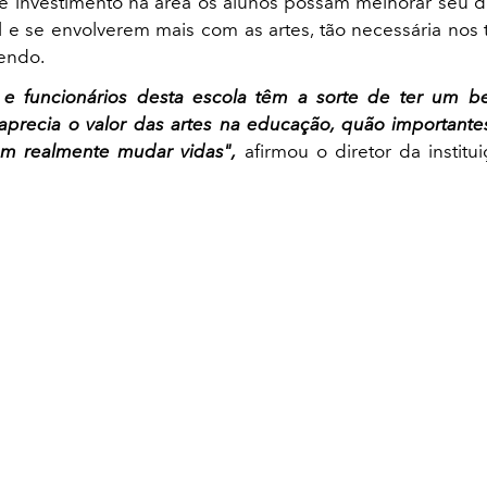
 e investimento na área os alunos possam melhorar se
 e se envolverem mais com as artes, tão necessária no
vendo.
 e funcionários desta escola têm a sorte de ter um be
precia o valor das artes na educação, quão importante
 realmente mudar vidas",
afirmou o diretor da institui