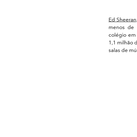
Ed Sheeran
menos de 
colégio em 
1,1 milhão d
salas de mús