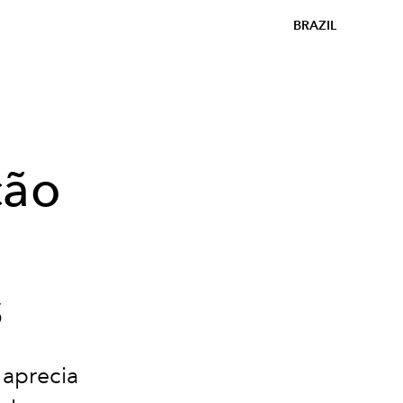
BRAZIL
ção
s
 aprecia