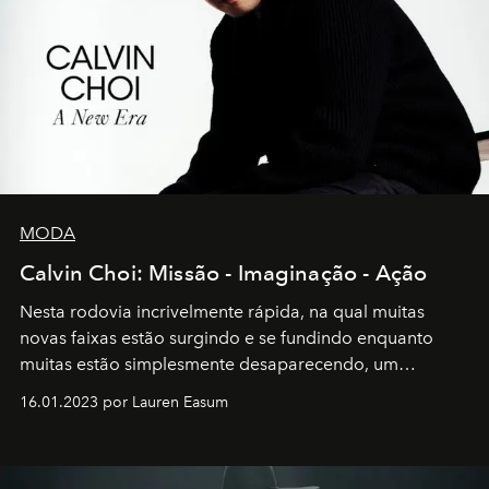
MODA
Calvin Choi: Missão - Imaginação - Ação
Nesta rodovia incrivelmente rápida, na qual muitas
novas faixas estão surgindo e se fundindo enquanto
muitas estão simplesmente desaparecendo, um
motorista está firmemente no controle de seu
16.01.2023 por Lauren Easum
transportador AMTD abrindo caminho para muitos
outros: Calvin Choi. Ele é um indivíduo eficaz, orientado
por propósitos, com um claro senso de missão na vida e