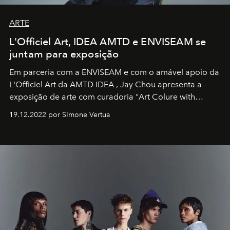
ARTE
L'Officiel Art, IDEA AMTD e ENVISEAM se
juntam para exposição
Em parceria com a
ENVISEAM
e com o amável apoio da
L'Officiel Art
da
AMTD IDEA
,
Jay Chou
apresenta a
exposição de arte com curadoria "Art Colure with
Artistes" no icônico
Marina Bay Sands
de Cingapura.
19.12.2022 por SImone Vertua