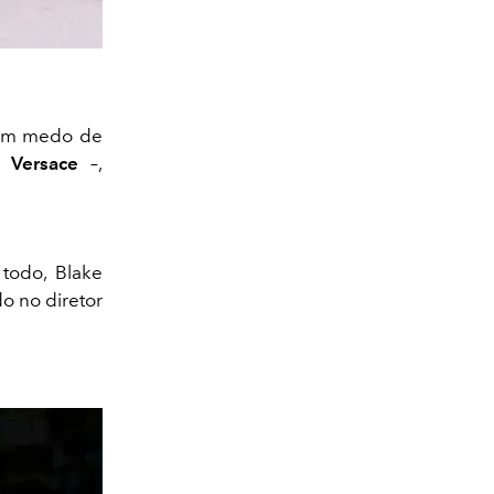
 tem medo de
by
Versace
–,
todo, Blake
do no diretor