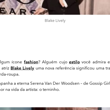
Blake Lively
algum ícone
fashion
? Alguém cujo
estilo
você admira e 
 atriz
Blake Lively
uma nova referência significou uma t
arda-roupa.
anha a eterna Serena Van Der Woodsen – de Gossip Girl
 na vida da artista: o terninho.