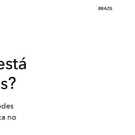
BRAZIL
está
os?
edes
ca no