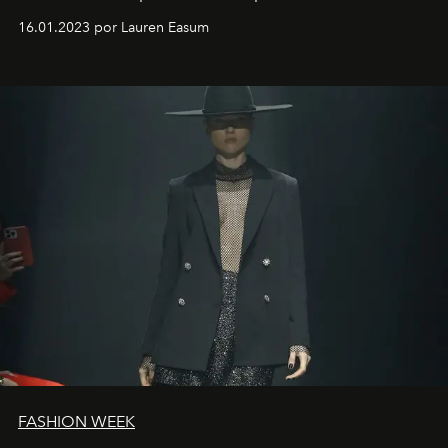
motorista está firmemente no controle de seu
16.01.2023 por Lauren Easum
transportador AMTD abrindo caminho para muitos
outros: Calvin Choi. Ele é um indivíduo eficaz, orientado
por propósitos, com um claro senso de missão na vida e
no mundo
FASHION WEEK