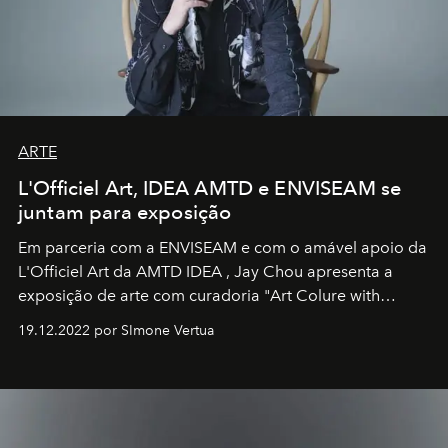
ARTE
L'Officiel Art, IDEA AMTD e ENVISEAM se
juntam para exposição
Em parceria com a
ENVISEAM
e com o amável apoio da
L'Officiel Art
da
AMTD IDEA
,
Jay Chou
apresenta a
exposição de arte com curadoria "Art Colure with
Artistes" no icônico
Marina Bay Sands
de Cingapura.
19.12.2022 por SImone Vertua