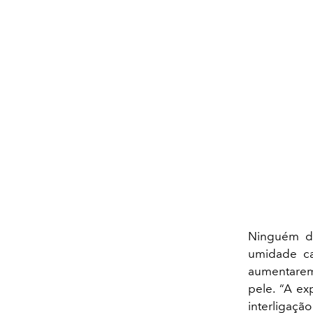
Ninguém di
umidade c
aumentarem 
pele. “A ex
interligaçã