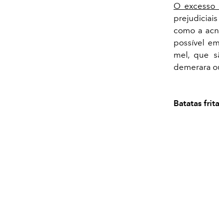
O excesso 
prejudiciai
como a acn
possível em
mel, que s
demerara ou
Batatas frit