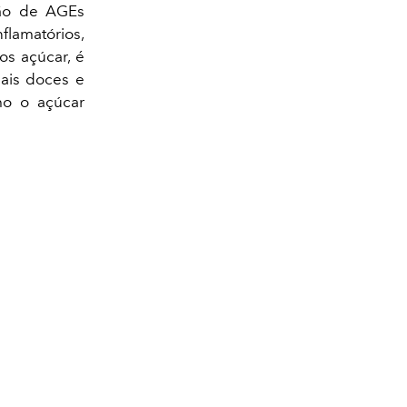
ção de AGEs
flamatórios,
s açúcar, é
mais doces e
mo o açúcar