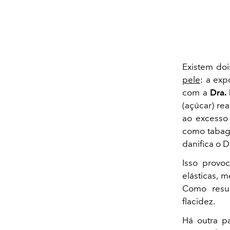
Existem doi
pele
: a exp
com a
Dra.
(açúcar) re
ao excesso 
como tabagi
danifica o 
Isso provo
elásticas, 
Como resu
flacidez.
Há outra pa