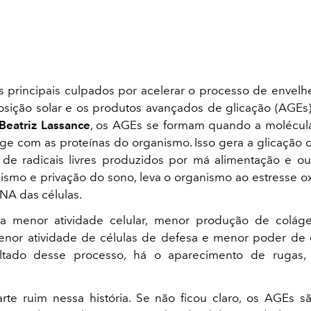
s principais culpados por acelerar o processo de envel
osição solar e os produtos avançados de glicação (AGEs
 Beatriz Lassance
, os AGEs se formam quando a molécula
age com as proteínas do organismo. Isso gera a glicação
de radicais livres produzidos por má alimentação e ou
smo e privação do sono, leva o organismo ao estresse ox
DNA das células.
ca menor atividade celular, menor produção de coláge
menor atividade de células de defesa e menor poder de c
ltado desse processo, há o aparecimento de rugas,
rte ruim nessa história. Se não ficou claro, os AGEs 