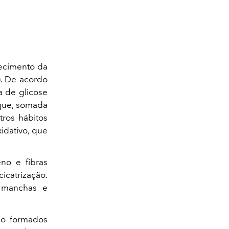
hecimento da
). De acordo
 de glicose
 que, somada
tros hábitos
idativo, que
no e fibras
icatrização.
 manchas e
são formados