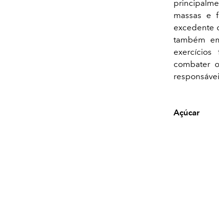
principalme
massas e f
excedente q
também em 
exercícios
combater os
responsáve
Açúcar