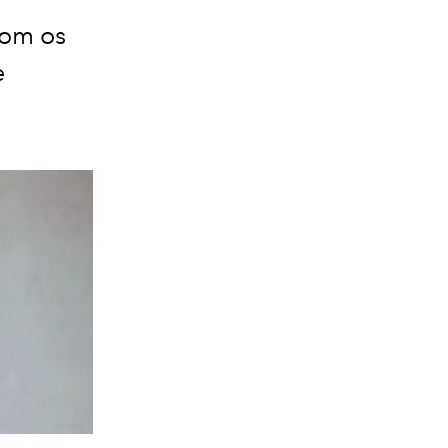
com os
e