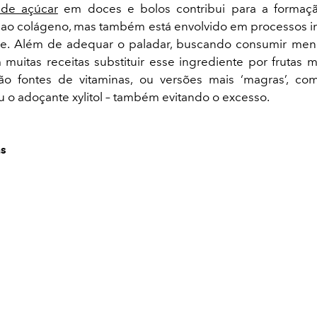
de açúcar
em doces e bolos contribui para a forma
s ao colágeno, mas também está envolvido em processos in
e. Além de adequar o paladar, buscando consumir meno
 muitas receitas substituir esse ingrediente por frutas 
ão fontes de vitaminas, ou versões mais ‘magras’, co
 o adoçante xylitol – também evitando o excesso.
as