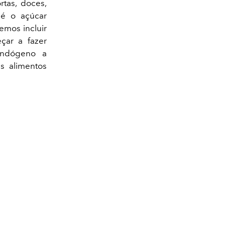
rtas, doces,
 é o açúcar
emos incluir
çar a fazer
 endógeno a
is alimentos